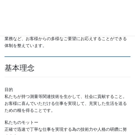
また当社は、創業時から海の深さを測る深浅測量など、横浜・川
崎の臨海部埋立や港湾施設整備に関わる海上測量にも多くの実績
を有しています。
海洋から水際線、陸上に至る測量に加え、土木設計や不動産登記
業務など、お客様からの多様なご要望にお応えすることができる
体制を整えています。
基本理念
目的
私たちが持つ測量等関連技術を生かして、社会に貢献すること。
お客様に喜んでいただける仕事を実現して、充実した生活を送る
ための糧を得ることです。
私たちのモットー
正確で迅速で丁寧な仕事を実現する為の技術力や人格の研鑽に努